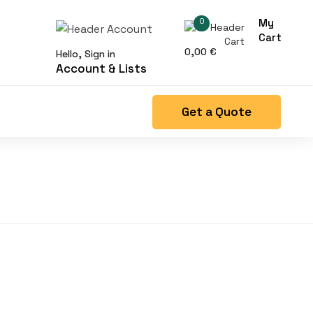
0
My
Cart
0,00
€
Hello, Sign in
Account & Lists
Get a Quote
Right Side menu is missing.